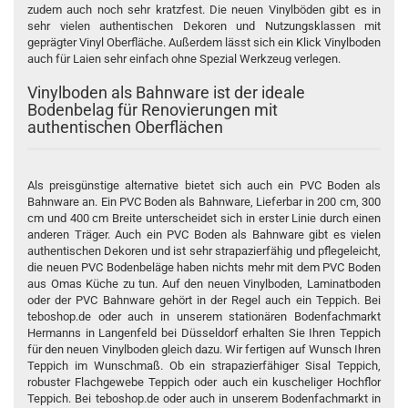
zudem auch noch sehr kratzfest. Die neuen Vinylböden gibt es in
sehr vielen authentischen Dekoren und Nutzungsklassen mit
geprägter Vinyl Oberfläche. Außerdem lässt sich ein Klick Vinylboden
auch für Laien sehr einfach ohne Spezial Werkzeug verlegen.
Vinylboden als Bahnware ist der ideale
Bodenbelag für Renovierungen mit
authentischen Oberflächen
Als preisgünstige alternative bietet sich auch ein PVC Boden als
Bahnware an. Ein PVC Boden als Bahnware, Lieferbar in 200 cm, 300
cm und 400 cm Breite unterscheidet sich in erster Linie durch einen
anderen Träger. Auch ein PVC Boden als Bahnware gibt es vielen
authentischen Dekoren und ist sehr strapazierfähig und pflegeleicht,
die neuen PVC Bodenbeläge haben nichts mehr mit dem
PVC Boden
aus Omas Küche zu tun. Auf den neuen Vinylboden, Laminatboden
oder der PVC Bahnware gehört in der Regel auch ein Teppich. Bei
teboshop.de oder auch in unserem stationären Bodenfachmarkt
Hermanns in Langenfeld bei Düsseldorf erhalten Sie Ihren Teppich
für den neuen Vinylboden gleich dazu. Wir fertigen auf Wunsch Ihren
Teppich im Wunschmaß. Ob ein strapazierfähiger Sisal Teppich,
robuster Flachgewebe Teppich oder auch ein kuscheliger Hochflor
Teppich. Bei teboshop.de oder auch in unserem Bodenfachmarkt in