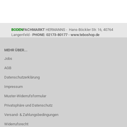
BODEN
FACHMARKT
HERMANNS - Hans-Böckler Str. 16, 40764
Langenfeld -
PHONE: 02173-80177 -
www.teboshop.de
MEHR ÜBER...
Jobs
AGB
Datenschutzerklärung
Impressum
Muster-Widerrufsformular
Privatsphäre und Datenschutz
Versand- & Zahlungsbedingungen
Widerrufsrecht