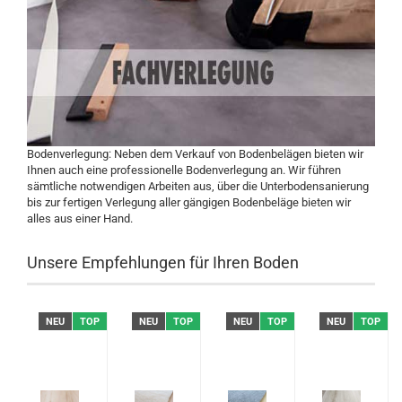
Bodenverlegung:
Neben dem Verkauf von Bodenbelägen bieten wir
Ihnen auch eine professionelle Bodenverlegung an. Wir führen
sämtliche notwendigen Arbeiten aus, über die Unterbodensanierung
bis zur fertigen Verlegung aller gängigen Bodenbeläge bieten wir
alles aus einer Hand.
Unsere Empfehlungen für Ihren Boden
P
NEU
TOP
NEU
TOP
NEU
TOP
NEU
TOP