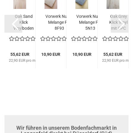
ra
Oak Sand
Vorwerk Nutria
Vorwerk Nutria
Oak Grey
webe
Klick
Melange Fb.
Melange Fb.
Klick Vinyl
ch
Vinylboden
8F93
5N13
mit CPC
t im
direkt ab
Teppichfliesen...
Teppichfliesen...
Träger und
aß...
Lager...
Dämmung....
2
R / m
55,62 EUR
10,90 EUR
10,90 EUR
55,62 EUR
22,90 EUR pro m²
22,90 EUR pro m²
Wir führen in unserem Bodenfachmarkt in