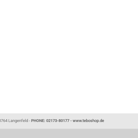
0764 Langenfeld -
PHONE: 02173-80177 -
www.teboshop.de