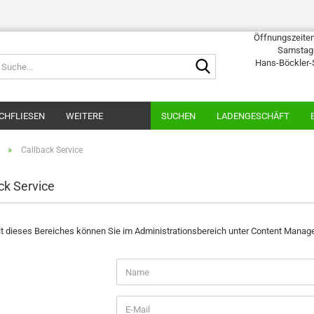
Öffnungszeiten:
Samstags
Suche...
Hans-Böckler-
CHFLIESEN
WEITERE
SUCHEN
LADENGESCHÄFT
»
Callback Service
ck Service
t dieses Bereiches können Sie im Administrationsbereich unter Content Manager
CK