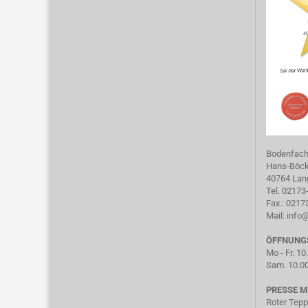
Bodenfac
Hans-Böckl
40764 Lan
Tel. 02173
Fax.: 021
Mail:
info
ÖFFNUNG
Mo - Fr. 10
Sam. 10.00
PRESSE M
Roter Tepp