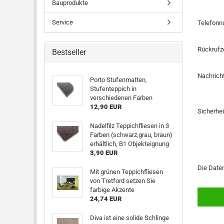
Bauprodukte
Service
Telefon
Rückrufz
Bestseller
Nachrich
Porto Stufenmatten,
Stufenteppich in
verschiedenen Farben
12,90 EUR
Sicherhe
Nadelfilz Teppichfliesen in 3
Farben (schwarz,grau, braun)
erhältlich, B1 Objekteignung
3,90 EUR
DATENS
Die
Date
Mit grünen Teppichfliesen
von Tretford setzen Sie
farbige Akzente
24,74 EUR
Diva ist eine solide Schlinge