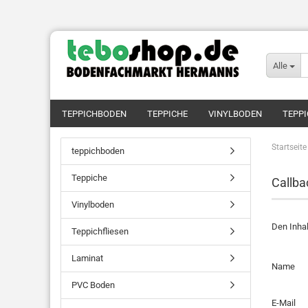
Alle
TEPPICHBODEN
TEPPICHE
VINYLBODEN
TEPPI
Startseite
teppichboden
Teppiche
Callba
Vinylboden
Den Inhal
Teppichfliesen
Laminat
CALLBA
Name
SERVICE
PVC Boden
E-Mail