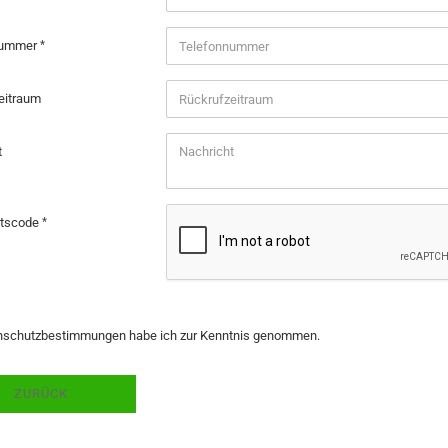
nummer
eitraum
t
itscode
CHUTZBESTIMMUNGEN
nschutzbestimmungen
habe ich zur Kenntnis genommen.
ZURÜCK