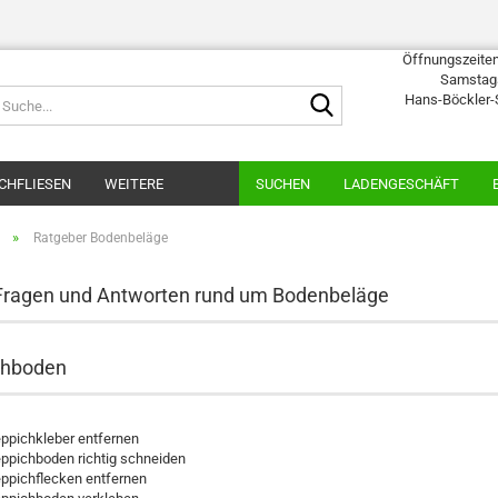
Öffnungszeiten:
Samstags
Suche...
Hans-Böckler-
CHFLIESEN
WEITERE
SUCHEN
LADENGESCHÄFT
»
Ratgeber Bodenbeläge
Fragen und Antworten rund um Bodenbeläge
chboden
ppichkleber entfernen
ppichboden richtig schneiden
ppichflecken entfernen