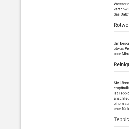
Wasser au
verschwin
das Salz
Rotwei
Um besond
etwas Pro
paar Min
Reinig
Sie könn
empfindli
ist Teppi
anschlie
einem sau
eher für 
Teppic