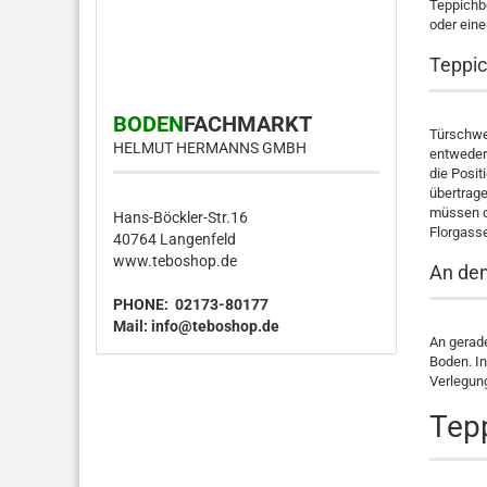
Teppichb
oder ein
Teppic
BODEN
FACHMARKT
Türschwel
HELMUT HERMANNS GMBH
entweder 
die Posit
übertrage
müssen di
Hans-Böckler-Str.16
Florgasse
40764 Langenfeld
www.teboshop.de
An den
PHONE: 02173-80177
Mail:
info@teboshop.de
An gerad
Boden. I
Verlegun
Tepp