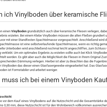
 ich Vinylboden über keramische Fli
en einen
Vinylboden
grundsätzlich auch über keramische Fliesen verlegen, dabei 
ebnis erzielen. Bei einem Klebe Vinylboden müssen die alten Fließen grundiert 
uvor mit einer Standfesten Spachtelmasse vorgespachtelt. Anschließend wird 
pachtelmasse ist eine selbstverlaufende Spachtelmasse, wenn es richtig gemacht
elte Unterboden wird anschließend nochmal leicht angeschliffen, zum Schluss 
ig verklebt. Um ein optimales Ergebnis zu erzielen sollte auch bei Klick Vinylb
telt werden. Es gibt aber auch die Möglichkeit die Fliesen in Ihrem Original Z
sprechenden Dämmung verlegen. Hierbei ist aber zu Beachten das die Fugenbrei
m Vinylboden das dieser einen Glasfasergewebe eingearbeitet hat. Das Glasfa
boden ist Formstabiler und arbeitet weniger.
muss ich bei einem Vinyboden Kauf
tzschicht
ie vor dem Kauf eines Vinylbodens auf die Nutzschicht und die Gesamtstärke d
s 0,30 mm, diese Nutzschicht ist für den Wohnbereich vollkommen ausreichend.