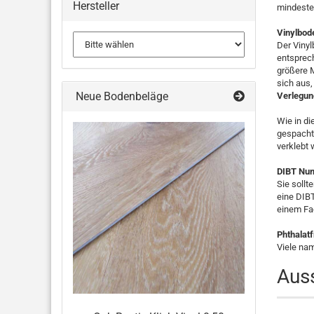
Hersteller
mindeste
Vinylbod
Der Vinyl
entsprech
größere 
sich aus,
Neue Bodenbeläge
Verlegun
Wie in di
gespachte
verklebt 
DIBT Num
Sie sollt
eine DIB
einem Fa
Phthalatf
Viele nam
Aus