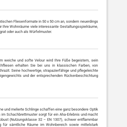
atischen Fliesenformate in 50 x 50 cm an, sondern neuerdings
für Ihre Wohnräume viele interessante Gestaltungsspielräume,
grat oder auch als Würfelmuster.
 weiche und softe Velour wird Ihre Füße begeistern, sein
hfliesen erhalten Sie bei uns in klassischen Farben, von
azit. Seine hochwertige, strapazierfähige und pflegeleichte
n Eigengewichts und der entsprechenden Rückenbeschichtung
ne und melierte Schlinge schaffen eine ganz besondere Optik
 im Schachbrettmuster sorgt für ein Aha-Erlebnis und macht
t robust (Nutzungsklasse 32 – EN 1307), schwer entflammbar
lag für sämtliche Räume im Wohnbereich sowie mittelstark