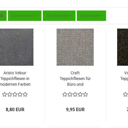
Sortieren nach
pro Seite
Sortieren nach
Alle Hersteller
40 pro Seite
Aristo Velour
Craft
Vo
Teppichfliesen in
Teppichfliesen für
Tepp
modernen Farben
Büro und
Wohnbereich.
Wo
8,80 EUR
9,95 EUR