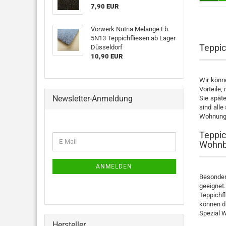
7,90 EUR
Vorwerk Nutria Melange Fb.
5N13 Teppichfliesen ab Lager
Teppic
Düsseldorf
10,90 EUR
Wir könn
Vorteile,
Newsletter-Anmeldung
Sie spät
sind alle
Wohnung v
Teppic
WEITER
E-
Wohnb
ZUR
Mail
NEWSLETTER-
ANMELDUNG
ANMELDEN
Besonder
geeignet
Teppichfl
können di
Spezial 
Hersteller