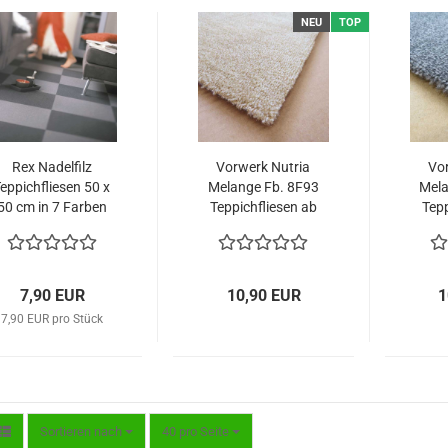
NEU
TOP
Rex Nadelfilz
Vorwerk Nutria
Vo
eppichfliesen 50 x
Melange Fb. 8F93
Mela
50 cm in 7 Farben
Teppichfliesen ab
Tepp
Lager Düsseldorf
Lag
7,90 EUR
10,90 EUR
1
7,90 EUR pro Stück
Sortieren nach
pro Seite
Sortieren nach
40 pro Seite