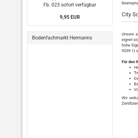
beanspru
Fb. 023 sofort verfügbar
City S
9,95 EUR
Unsere ak
Bodenfachmarkt Hermanns
eignet s
hohe Eig
9239-1) s
Für den 
H
Tr
D
Ba
V
Wir verk
Zertifizi