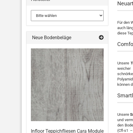
Neuart
Für den W
auch läng
diese Tep
Neue Bodenbeläge
Comfo
Unsere
T
weicher 
schnörkel
Polyamid
können di
Smart
Unsere
S
und verm
den Bode
(Cfl-s1 
Infloor Teppichfliesen Cara Module