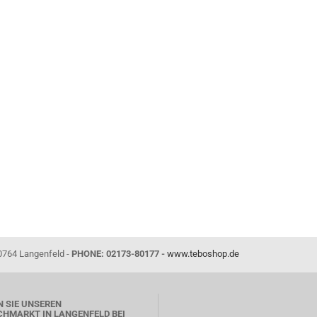
0764 Langenfeld -
PHONE: 02173-80177 -
www.teboshop.de
 SIE UNSEREN
HMARKT IN LANGENFELD BEI