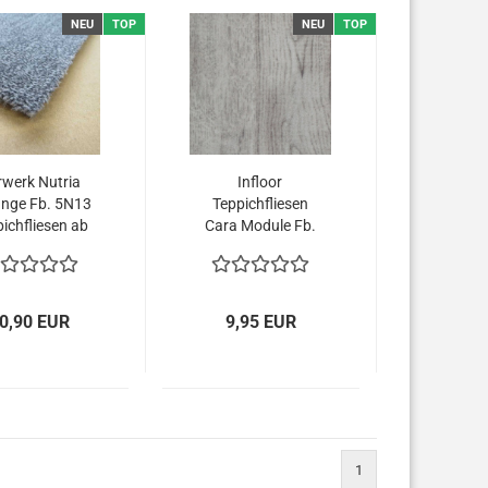
NEU
TOP
NEU
TOP
rwerk Nutria
Infloor
nge Fb. 5N13
Teppichfliesen
ichfliesen ab
Cara Module Fb.
er Düsseldorf
023 sofort
verfügbar
0,90 EUR
9,95 EUR
1