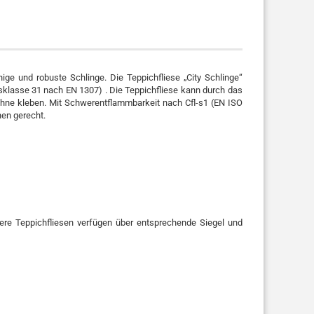
hige und robuste Schlinge. Die Teppichfliese „City Schlinge“
sklasse 31 nach EN 1307) . Die Teppichfliese kann durch das
ohne kleben. Mit Schwerentflammbarkeit nach Cfl-s1 (EN ISO
hen gerecht.
sere Teppichfliesen verfügen über entsprechende Siegel und