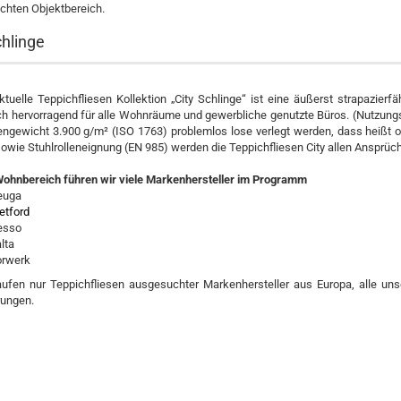
chten Objektbereich.
chlinge
tuelle Teppichfliesen Kollektion „City Schlinge“ ist eine äußerst strapazierfä
ich hervorragend für alle Wohnräume und gewerbliche genutzte Büros. (Nutzung
engewicht 3.900 g/m² (ISO 1763) problemlos lose verlegt werden, dass heißt 
owie Stuhlrolleneignung (EN 985) werden die Teppichfliesen City allen Ansprüc
Wohnbereich führen wir viele Markenhersteller im Programm
euga
etford
esso
lta
orwerk
aufen nur Teppichfliesen ausgesuchter Markenhersteller aus Europa, alle un
erungen.