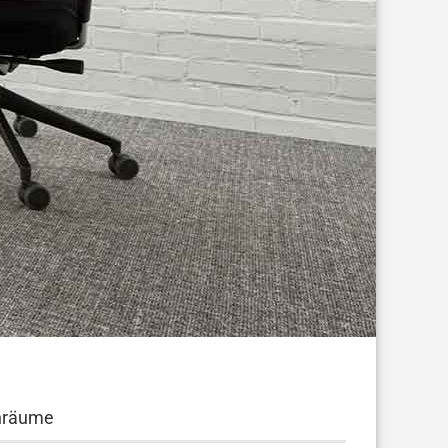
hnräume