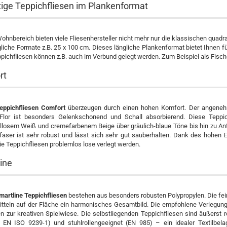
ige Teppichfliesen im Plankenformat
ohnbereich bieten viele Fliesenhersteller nicht mehr nur die klassischen quadr
liche Formate z.B. 25 x 100 cm. Dieses längliche Plankenformat bietet Ihnen 
pichfliesen können z.B. auch im Verbund gelegt werden. Zum Beispiel als Fisch
rt
eppichfliesen Comfort
überzeugen durch einen hohen Komfort. Der angenehm
Flor ist besonders Gelenkschonend und Schall absorbierend. Diese Teppic
losem Weiß und cremefarbenem Beige über gräulich-blaue Töne bis hin zu Anthr
faser ist sehr robust und lässt sich sehr gut sauberhalten. Dank des hohe
e Teppichfliesen problemlos lose verlegt werden.
line
martline Teppichfliesen
bestehen aus besonders robusten Polypropylen. Die fei
itteln auf der Fläche ein harmonisches Gesamtbild. Die empfohlene Verlegung
n zur kreativen Spielwiese. Die selbstliegenden Teppichfliesen sind äußers
– EN ISO 9239-1) und stuhlrollengeeignet (EN 985) – ein idealer Textilbe