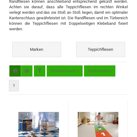
Randfliesen können anschließend entsprechend gekürzt werden.
Achten sie darauf, dass alle Teppichfliesen im rechten Winkel
verlegt werden und das sie Stoß an Stoß liegen, damit ein optimaler
Kantenschluss gewährleistet ist. Die Randfliesen und im Türbereich
können die Teppichfliesen mit Doppelseitigen Klebeband fixiert
werden.
Marken
Teppichfliesen
FILTER
Sortieren nach
pro Seite
Sortieren nach
40 pro Seite
1