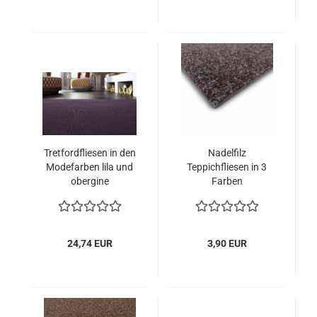
Tretfordfliesen in den
Nadelfilz
Modefarben lila und
Teppichfliesen in 3
obergine
Farben
(schwarz,grau,
braun) erhältlich, B1
Objekteignung
24,74 EUR
3,90 EUR