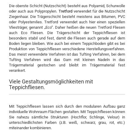
Die oberste Schicht (Nutzschicht) besteht aus Polyamid, Schurwolle
oder auch aus Polypropylen.
Tretford
verwendet für die Nutzschicht
Ziegenhaar. Die Trägerschicht besteht meistens aus Bitumen, PVC
oder Polyestervlies. Tretford verwendet auch hier einen speziellen
Vliesträger, genannt „Eco“. Daher heißen die neuen Tretford Fliesen
auch Eco Fliesen. Die Trägerschicht der Teppichfliesen ist
besonders stabil und fest, damit die Fliesen auch gerade auf dem
Boden liegen bleiben. Wie auch bei einem Teppichboden gibt es bei
Produktion von Teppichfliesen verschiedene Herstellungsverfahren.
Das meist verwendete Verfahren ist das Tufting Verfahren, bei dem
Tufting Verfahren wird das Garn mit kleinen Nadeln in das
Trägermaterial gestochen und bleibt im Trägermaterial fest
verankert.
Viele Gestaltungsmöglichkeiten mit
Teppichfliesen.
Mit Teppichfliesen lassen sich durch den modularen Aufbau ganz
individuelle Wohnraum Flächen gestalten. Mit Teppichfliesen können
Sie nahezu sämtliche Strukturen (Hochflor, Schlinge, Velour) in
unterschiedlichsten Farben (z.B. weiß, schwarz, grau, rot, etc.)
miteinander kombinieren.