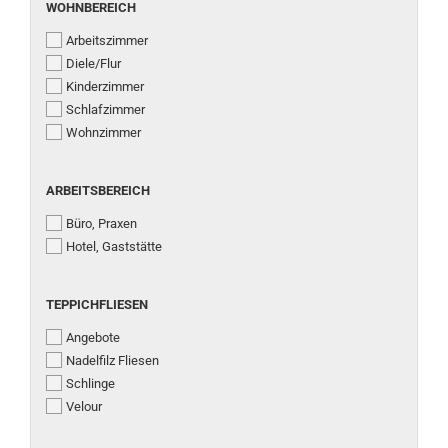
WOHNBEREICH
WOHNBEREICH
Arbeitszimmer
Diele/Flur
Kinderzimmer
Schlafzimmer
Wohnzimmer
ARBEITSBEREICH
ARBEITSBEREICH
Büro, Praxen
Hotel, Gaststätte
TEPPICHFLIESEN
TEPPICHFLIESEN
Angebote
Nadelfilz Fliesen
Schlinge
Velour