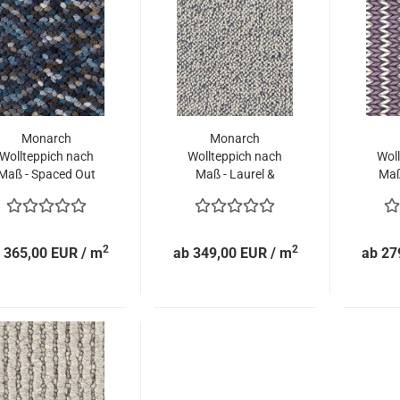
Monarch
Monarch
Wollteppich nach
Wollteppich nach
Wol
Maß - Spaced Out
Maß - Laurel &
Maß
Hardy
f
2
2
 365,00 EUR / m
ab 349,00 EUR / m
ab 27