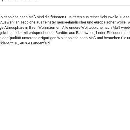
llteppiche nach Maß sind die feinsten Qualitäten aus reiner Schurwolle. Diese
 Auswahl an Teppiche aus feinster neuseeländischer und europäischer Wolle. Wo
tige Atmosphäre in Ihren Wohnräumen. Alle unsere Wollteppiche nach Maß werde
kettelt oder mit entsprechender Bordüre aus Baumwolle, Leder, Filz oder mit d
n der Qualität unserer einzigartigen Wollteppiche nach Maß und besuchen Sie u
ler-Str. 16, 40764 Langenfeld.