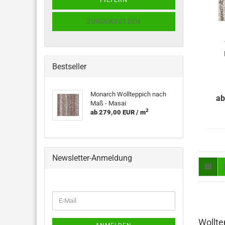
ZURÜCKSETZEN
Bestseller
Monarch Wollteppich nach
ab
Maß - Masai
2
ab 279,00 EUR / m
Newsletter-Anmeldung
WEITER
E-
ZUR
Mail
NEWSLETTER-
Wollt
ANMELDUNG