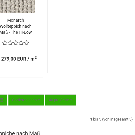
Monarch
Wollteppich nach
Maß - The Hi-Low
2
 279,00 EUR / m
Sortieren nach
pro Seite
Sortieren nach
40 pro Seite
1
bis
5
(von insgesamt
5
)
eppiche nach Maß