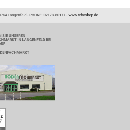
0764 Langenfeld -
PHONE: 02173-80177 -
www.teboshop.de
 SIE UNSEREN
HMARKT IN LANGENFELD BEI
ORF
ODENFACHMARKT