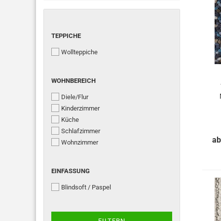
TEPPICHE
TEPPICHE
Wollteppiche
WOHNBEREICH
WOHNBEREICH
Diele/Flur
Kinderzimmer
Küche
Schlafzimmer
ab
Wohnzimmer
EINFASSUNG
EINFASSUNG
Blindsoft / Paspel
FILTERN