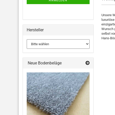
ANMELDEN
Unsere Wo
luxuriöse
einzigar
Wunsch ge
Hersteller
selbst vo
Hans-Böck
Neue Bodenbeläge