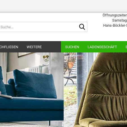
Öffnungszeiten:
Samstags
Suche...
Hans-Böckler-
CHFLIESEN
WEITERE
SUCHEN
LADENGESCHÄFT