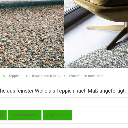
»
»
»
Teppiche
Teppich nach Maß
Wollteppich nach Maß
he aus feinster Wolle als Teppich nach Maß angefertigt.
Sortieren nach
pro Seite
Sortieren nach
40 pro Seite