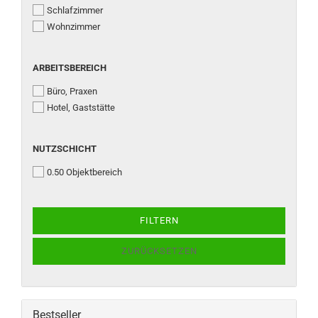
Schlafzimmer
Wohnzimmer
ARBEITSBEREICH
ARBEITSBEREICH
Büro, Praxen
Hotel, Gaststätte
NUTZSCHICHT
NUTZSCHICHT
0.50 Objektbereich
FILTERN
ZURÜCKSETZEN
Bestseller