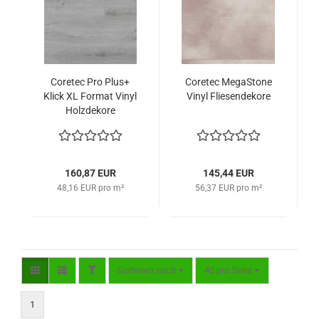
Coretec Pro Plus+
Coretec MegaStone
Klick XL Format Vinyl
Vinyl Fliesendekore
Holzdekore
160,87 EUR
145,44 EUR
48,16 EUR pro m²
56,37 EUR pro m²
FILTER
Sortieren nach
pro Seite
Sortieren nach
40 pro Seite
1