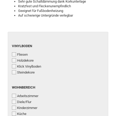
Sehr gute Schalldämmung dank Korkunterlage
Kratzfest und Fleckenunempfindlich
Geeignet für Fußbodenheizung
Auf schwierige Untergründe verlegbar
VINYLBODEN
VINYLBODEN
Fliesen
Holzdekore
Klick Vinylboden
Steindekore
WOHNBEREICH
WOHNBEREICH
Arbeitszimmer
Diele/Flur
Kinderzimmer
Küche