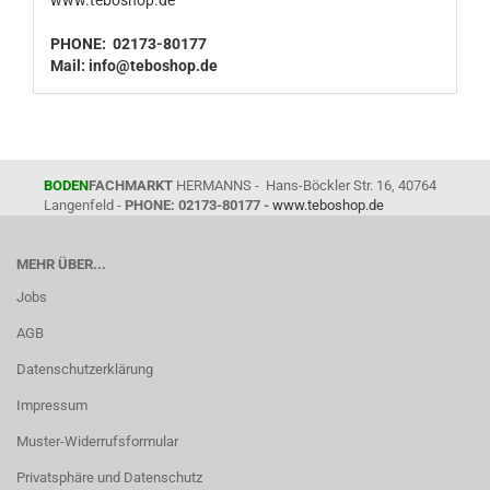
www.teboshop.de
PHONE: 02173-80177
Mail:
info@teboshop.de
BODEN
FACHMARKT
HERMANNS - Hans-Böckler Str. 16, 40764
Langenfeld -
PHONE: 02173-80177 -
www.teboshop.de
MEHR ÜBER...
Jobs
AGB
Datenschutzerklärung
Impressum
Muster-Widerrufsformular
Privatsphäre und Datenschutz