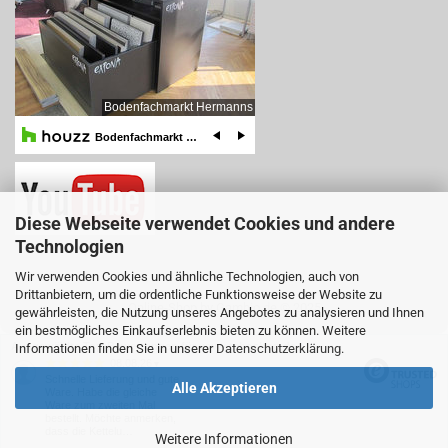
Diese Webseite verwendet Cookies und andere
Technologien
Wir verwenden Cookies und ähnliche Technologien, auch von
Drittanbietern, um die ordentliche Funktionsweise der Website zu
Online-Shop
by Gambio.de © 2025
gewährleisten, die Nutzung unseres Angebotes zu analysieren und Ihnen
ein bestmögliches Einkaufserlebnis bieten zu können. Weitere
Ausgewählte Top-Bewertungen für www.teboshop.de
Informationen finden Sie in unserer
Datenschutzerklärung
.
08.08.26
▼
Schnelle Lieferung und gute
Alle Akzeptieren
Ware. Habe die gleiche
Ware zum zweiten Mal
bestellt. Möchte anmerken,
dass die Kettelu…
Weitere Informationen