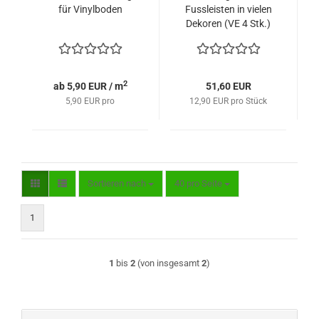
für Vinylboden
Fussleisten in vielen
Dekoren (VE 4 Stk.)
2
ab 5,90 EUR / m
51,60 EUR
5,90 EUR pro
12,90 EUR pro Stück
Sortieren nach
pro Seite
Sortieren nach
40 pro Seite
1
1
bis
2
(von insgesamt
2
)