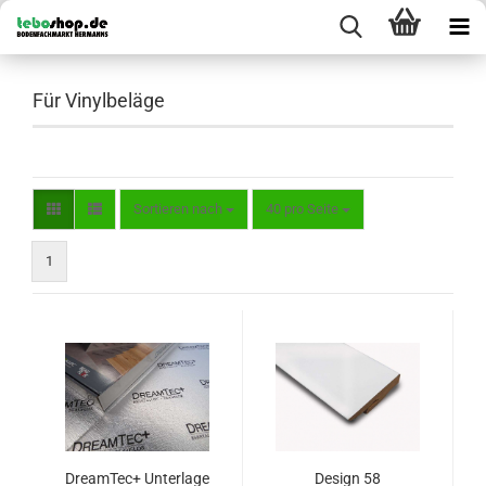
Für Vinylbeläge
Sortieren nach
pro Seite
Sortieren nach
40 pro Seite
1
DreamTec+ Unterlage
Design 58