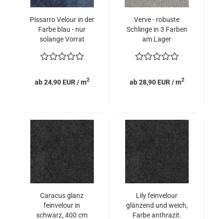
Pissarro Velour in der
Verve - robuste
Farbe blau - nur
Schlinge in 3 Farben
solange Vorrat
am Lager
reicht.
2
2
ab 24,90 EUR / m
ab 28,90 EUR / m
Caracus glanz
Lily feinvelour
feinvelour in
glänzend und weich,
schwarz, 400 cm
Farbe anthrazit.