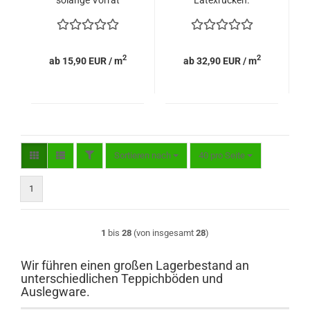
reicht.
2
2
ab 15,90 EUR / m
ab 32,90 EUR / m
FILTER
Sortieren nach
pro Seite
Sortieren nach
40 pro Seite
1
1
bis
28
(von insgesamt
28
)
Wir führen einen großen Lagerbestand an
unterschiedlichen Teppichböden und
Auslegware.