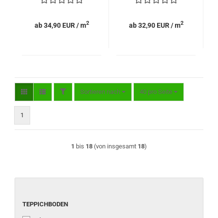
2
2
ab 34,90 EUR / m
ab 32,90 EUR / m
FILTER
Sortieren nach
pro Seite
Sortieren nach
40 pro Seite
1
1
bis
18
(von insgesamt
18
)
TEPPICHBODEN
TEPPICHBODEN