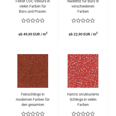
Feiner COC Velours in
Nadelfilz für Büro in
vielen Farben für
verschiedenen
Büro und Praxen.
Farben
2
2
ab 49,90 EUR / m
ab 22,90 EUR / m
Feinschlinge in
Hattric strukturierte
modernen Farben für
Schlinge in vielen
den gesamten
Farben
Bürobereich