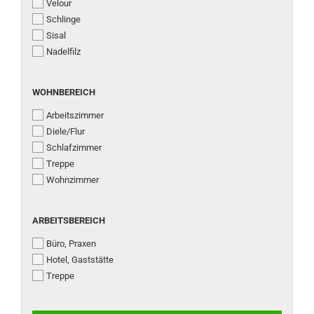
Velour
Schlinge
Sisal
Nadelfilz
WOHNBEREICH
WOHNBEREICH
Arbeitszimmer
Diele/Flur
Schlafzimmer
Treppe
Wohnzimmer
ARBEITSBEREICH
ARBEITSBEREICH
Büro, Praxen
Hotel, Gaststätte
Treppe