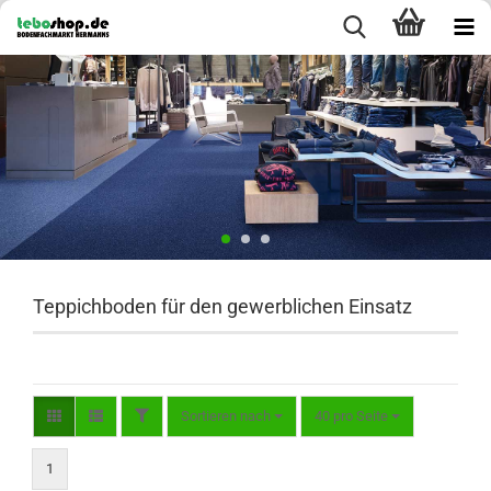
Teppichboden für den gewerblichen Einsatz
FILTER
Sortieren nach
pro Seite
Sortieren nach
40 pro Seite
1