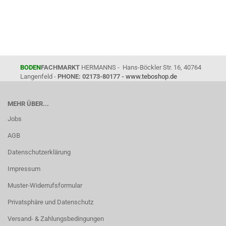
BODEN
FACHMARKT
HERMANNS - Hans-Böckler Str. 16, 40764
Langenfeld -
PHONE: 02173-80177 -
www.teboshop.de
MEHR ÜBER...
Jobs
AGB
Datenschutzerklärung
Impressum
Muster-Widerrufsformular
Privatsphäre und Datenschutz
Versand- & Zahlungsbedingungen