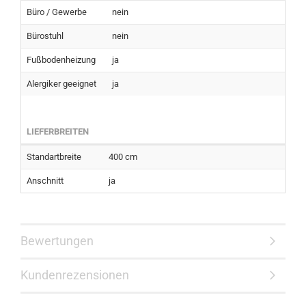
Büro / Gewerbe
nein
Bürostuhl
nein
Fußbodenheizung
ja
Alergiker geeignet
ja
LIEFERBREITEN
Standartbreite
400 cm
Anschnitt
ja
Bewertungen
Kundenrezensionen