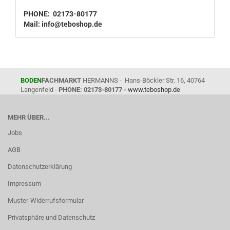
PHONE: 02173-80177
Mail:
info@teboshop.de
BODEN
FACHMARKT
HERMANNS - Hans-Böckler Str. 16, 40764
Langenfeld -
PHONE: 02173-80177 -
www.teboshop.de
MEHR ÜBER...
Jobs
AGB
Datenschutzerklärung
Impressum
Muster-Widerrufsformular
Privatsphäre und Datenschutz