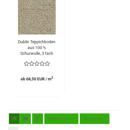
Dublin Teppichboden
aus 100 %
Schurwolle, 3 fach
Garn
2
ab 68,50 EUR / m
FILTER
Sortieren nach
pro Seite
Sortieren nach
40 pro Seite