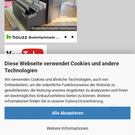
Diese Webseite verwendet Cookies und andere
Technologien
Wir verwenden Cookies und ähnliche Technologien, auch von
Drittanbietern, um die ordentliche Funktionsweise der Website zu
Online-Shop
by Gambio.de © 2025
gewährleisten, die Nutzung unseres Angebotes zu analysieren und Ihnen
ein bestmögliches Einkaufserlebnis bieten zu können. Weitere
Ausgewählte Top-Bewertungen für www.teboshop.de
Informationen finden Sie in unserer
Datenschutzerklärung
.
26.07.26
▼
Ein schöner Teppich, gute
Alle Akzeptieren
Qualität, freundliche
Kundenbetreuung
Weitere Informationen