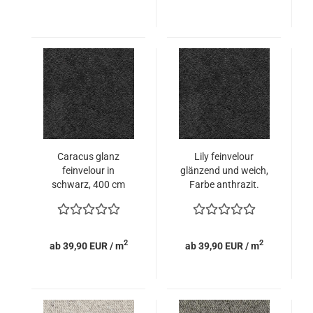
Caracus glanz
Lily feinvelour
feinvelour in
glänzend und weich,
schwarz, 400 cm
Farbe anthrazit.
breite.
2
2
ab 39,90 EUR / m
ab 39,90 EUR / m