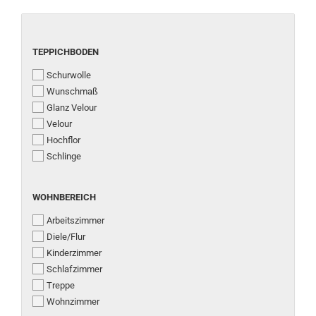
TEPPICHBODEN
TEPPICHBODEN
Schurwolle
Wunschmaß
Glanz Velour
Velour
Hochflor
Schlinge
WOHNBEREICH
WOHNBEREICH
Arbeitszimmer
Diele/Flur
Kinderzimmer
Schlafzimmer
Treppe
Wohnzimmer