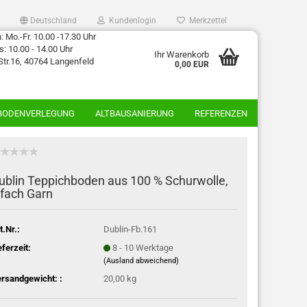
Deutschland
Kundenlogin
Merkzettel
 Mo.-Fr. 10.00 -17.30 Uhr
: 10.00 - 14.00 Uhr
Ihr Warenkorb
Str.16, 40764 Langenfeld
0,00 EUR
BODENVERLEGUNG
ALTBAUSANIERUNG
REFERENZEN
ublin Teppichboden aus 100 % Schurwolle,
 fach Garn
t.Nr.:
Dublin-Fb.161
eferzeit:
8 - 10 Werktage
(Ausland abweichend)
rsandgewicht: :
20,00 kg