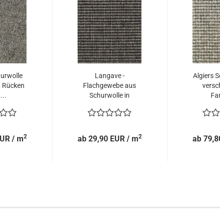
urwolle
Langave -
Algiers S
R Rücken
Flachgewebe aus
versc
...
Schurwolle in
Far
schwarz...
2
2
EUR / m
ab 29,90 EUR / m
ab 79,8