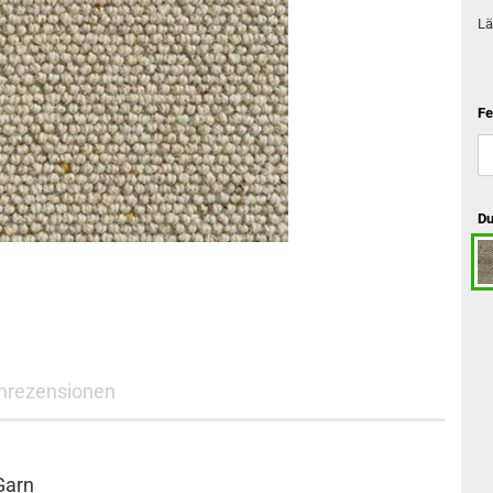
Lä
Fe
Du
nrezensionen
Garn