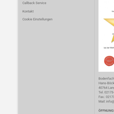
Callback Service
Kontakt
Cookie Einstellungen
Bodenfac
Hans-Böckl
40764 Lan
Tel. 02173
Fax.: 021
Mail:
info
ÖFFNUNG