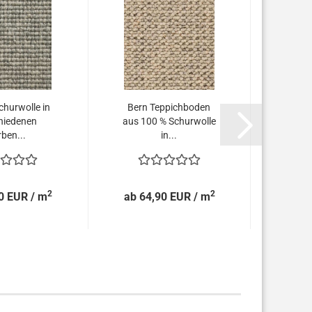
churwolle in
Bern Teppichboden
Copen
hiedenen
aus 100 % Schurwolle
aus
ben...
in...
2
2
0 EUR / m
ab 64,90 EUR / m
ab 6