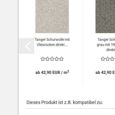
hboden
Tanger Schurwolle mit
Tanger Sch
%
Vliesrücken direkt...
grau mit T
..
direkt
2
2
 / m
ab 42,90 EUR / m
ab 42,90 
Dieses Produkt ist z.B. kompatibel zu: