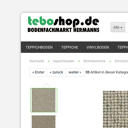
Alle
TEPPICHBODEN
TEPPICHE
VINYLBODEN
TEPPI
»
»
»
Startseite
teppichboden
Wohnbereiche
Schlafz
« Erster
« zurück
weiter »
33
Artikel in dieser Katego