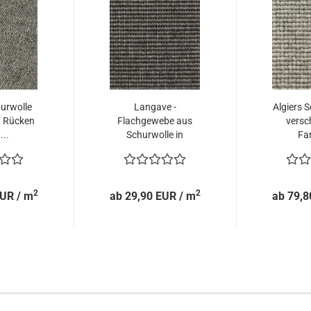
urwolle
Langave -
Algiers S
R Rücken
Flachgewebe aus
versc
...
Schurwolle in
Far
schwarz...
2
2
EUR / m
ab 29,90 EUR / m
ab 79,8