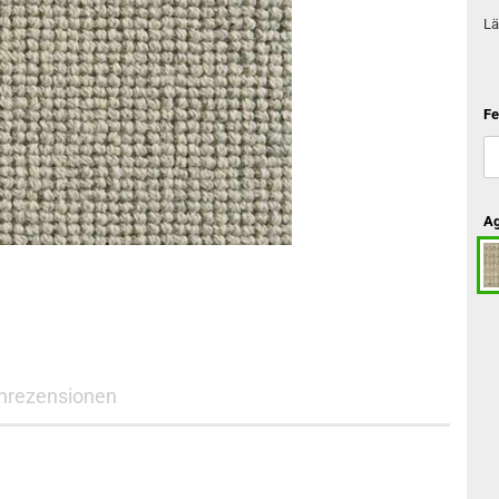
Lä
Fe
Ag
nrezensionen