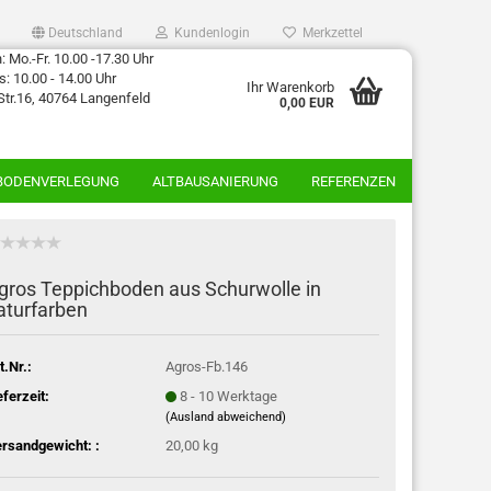
Deutschland
Kundenlogin
Merkzettel
 Mo.-Fr. 10.00 -17.30 Uhr
: 10.00 - 14.00 Uhr
Ihr Warenkorb
Str.16, 40764 Langenfeld
0,00 EUR
BODENVERLEGUNG
ALTBAUSANIERUNG
REFERENZEN
gros Teppichboden aus Schurwolle in
aturfarben
t.Nr.:
Agros-Fb.146
eferzeit:
8 - 10 Werktage
(Ausland abweichend)
rsandgewicht: :
20,00 kg