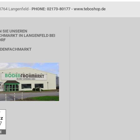
0764 Langenfeld -
PHONE: 02173-80177 -
www.teboshop.de
 SIE UNSEREN
HMARKT IN LANGENFELD BEI
ORF
ODENFACHMARKT