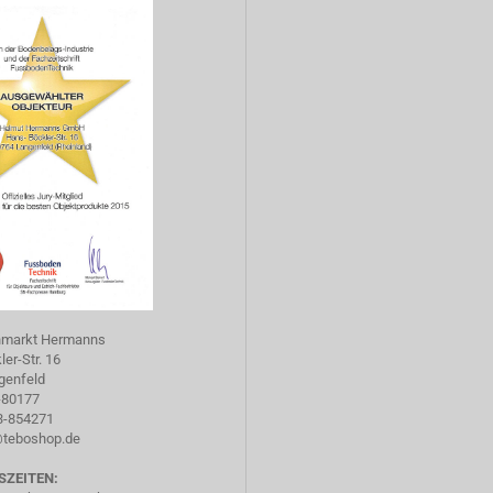
hmarkt Hermanns
er-Str. 16
genfeld
-80177
73-854271
@teboshop.de
SZEITEN: