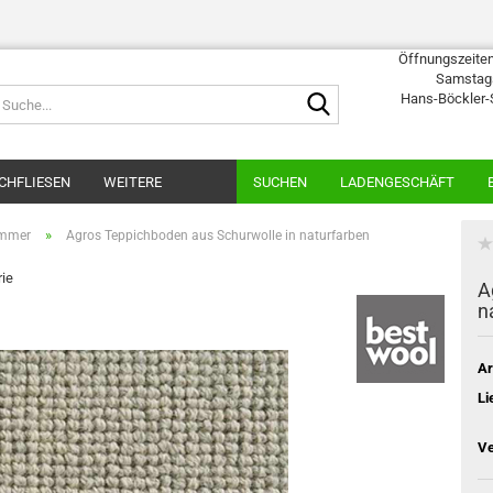
Öffnungszeiten:
Samstags
Suche...
Hans-Böckler-
CHFLIESEN
WEITERE
SUCHEN
LADENGESCHÄFT
»
immer
Agros Teppichboden aus Schurwolle in naturfarben
rie
A
n
Ar
Li
Ve