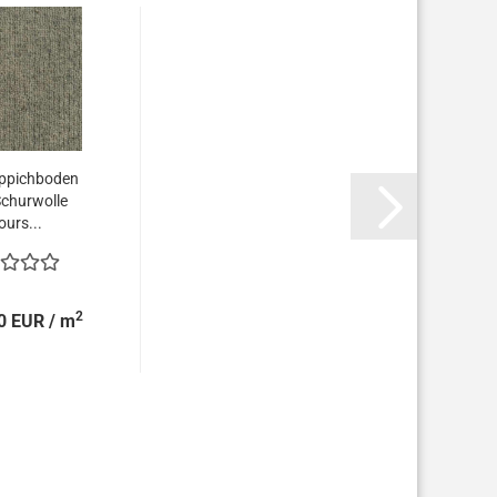
eppichboden
churwolle
ours...
2
0 EUR / m