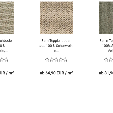
ichboden
Bern Teppichboden
Berlin T
0 %
aus 100 % Schurwolle
100% S
le,...
in...
Vel
2
2
EUR / m
ab 64,90 EUR / m
ab 81,9