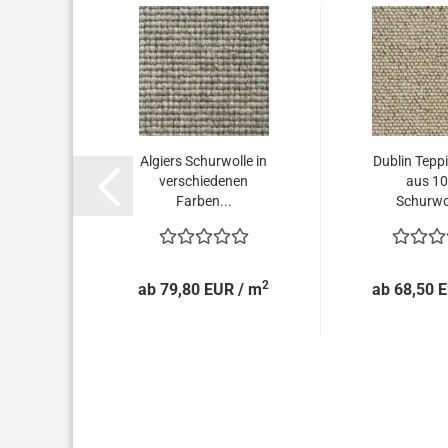
Algiers Schurwolle in
Dublin Tepp
verschiedenen
aus 10
Farben...
Schurwol
2
ab 79,80 EUR / m
ab 68,50 