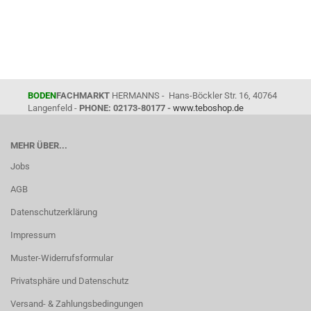
BODEN
FACHMARKT
HERMANNS - Hans-Böckler Str. 16, 40764
Langenfeld -
PHONE: 02173-80177 -
www.teboshop.de
MEHR ÜBER...
Jobs
AGB
Datenschutzerklärung
Impressum
Muster-Widerrufsformular
Privatsphäre und Datenschutz
Versand- & Zahlungsbedingungen