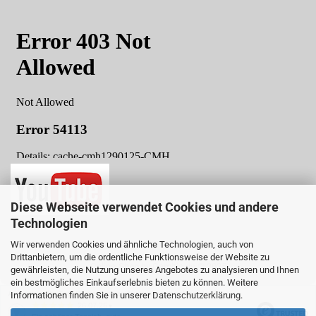
Diese Webseite verwendet Cookies und andere
Technologien
Wir verwenden Cookies und ähnliche Technologien, auch von
Drittanbietern, um die ordentliche Funktionsweise der Website zu
Online-Shop
by Gambio.de © 2025
gewährleisten, die Nutzung unseres Angebotes zu analysieren und Ihnen
ein bestmögliches Einkaufserlebnis bieten zu können. Weitere
Ausgewählte Top-Bewertungen für www.teboshop.de
Informationen finden Sie in unserer
Datenschutzerklärung
.
26.07.26
▼