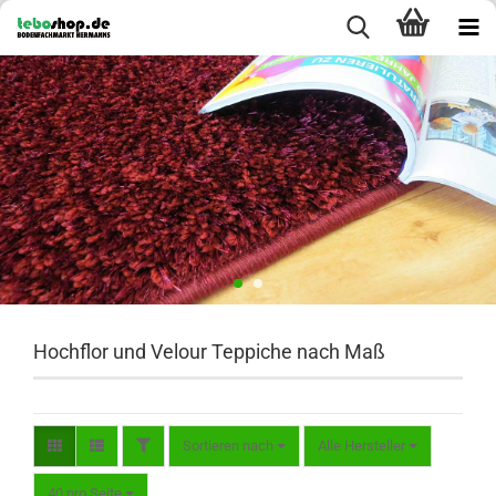
Hochflor und Velour Teppiche nach Maß
FILTER
Sortieren nach
Sortieren nach
Alle Hersteller
pro Seite
40 pro Seite