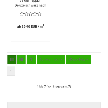
Velour Teppich
Deluxe schwarz nach
Maß in rund
2
ab 39,90 EUR / m
FILTER
Sortieren nach
pro Seite
Sortieren nach
40 pro Seite
1
1
bis
7
(von insgesamt
7
)