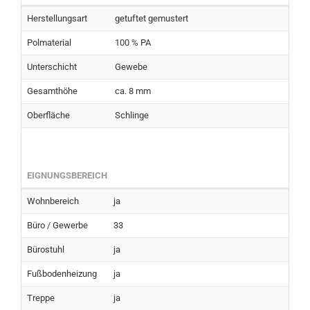
Herstellungsart
getuftet gemustert
Polmaterial
100 % PA
Unterschicht
Gewebe
Gesamthöhe
ca. 8 mm
Oberfläche
Schlinge
EIGNUNGSBEREICH
Wohnbereich
ja
Büro / Gewerbe
33
Bürostuhl
ja
Fußbodenheizung
ja
Treppe
ja