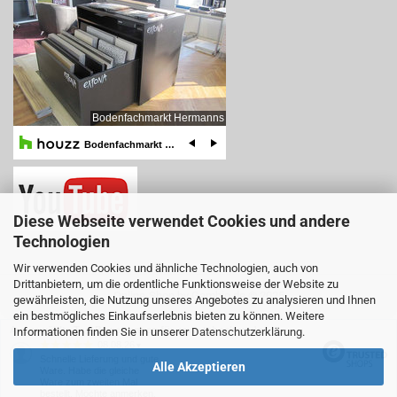
Diese Webseite verwendet Cookies und andere
Technologien
Wir verwenden Cookies und ähnliche Technologien, auch von
Drittanbietern, um die ordentliche Funktionsweise der Website zu
Online-Shop
by Gambio.de © 2025
gewährleisten, die Nutzung unseres Angebotes zu analysieren und Ihnen
ein bestmögliches Einkaufserlebnis bieten zu können. Weitere
Ausgewählte Top-Bewertungen für www.teboshop.de
Informationen finden Sie in unserer
Datenschutzerklärung
.
08.08.26
▼
Schnelle Lieferung und gute
Alle Akzeptieren
Ware. Habe die gleiche
Ware zum zweiten Mal
bestellt. Möchte anmerken,