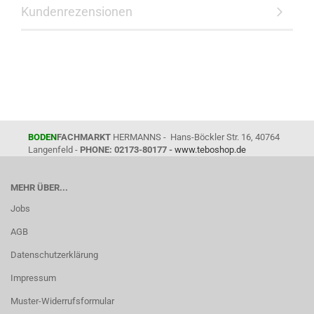
Kundenrezensionen
BODEN
FACHMARKT
HERMANNS - Hans-Böckler Str. 16, 40764
Langenfeld -
PHONE: 02173-80177 -
www.teboshop.de
MEHR ÜBER...
Jobs
AGB
Datenschutzerklärung
Impressum
Muster-Widerrufsformular