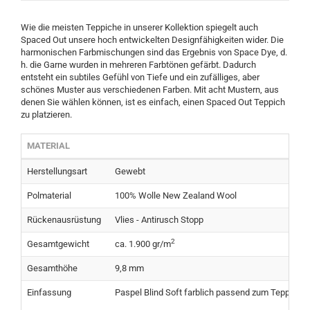
Wie die meisten Teppiche in unserer Kollektion spiegelt auch
Spaced Out unsere hoch entwickelten Designfähigkeiten wider. Die
harmonischen Farbmischungen sind das Ergebnis von Space Dye, d.
h. die Garne wurden in mehreren Farbtönen gefärbt. Dadurch
entsteht ein subtiles Gefühl von Tiefe und ein zufälliges, aber
schönes Muster aus verschiedenen Farben. Mit acht Mustern, aus
denen Sie wählen können, ist es einfach, einen Spaced Out Teppich
zu platzieren.
MATERIAL
Herstellungsart
Gewebt
Polmaterial
100% Wolle New Zealand Wool
Rückenausrüstung
Vlies - Antirusch Stopp
2
Gesamtgewicht
ca. 1.900 gr/m
Gesamthöhe
9,8 mm
Einfassung
Paspel Blind Soft farblich passend zum Teppich