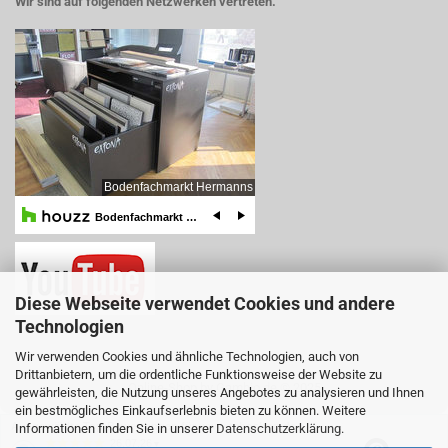
Wir sind auf folgenden Netzwerken vertreten.
Diese Webseite verwendet Cookies und andere
Technologien
Wir verwenden Cookies und ähnliche Technologien, auch von
Drittanbietern, um die ordentliche Funktionsweise der Website zu
Online-Shop
by Gambio.de © 2025
gewährleisten, die Nutzung unseres Angebotes zu analysieren und Ihnen
ein bestmögliches Einkaufserlebnis bieten zu können. Weitere
Ausgewählte Top-Bewertungen für www.teboshop.de
Informationen finden Sie in unserer
Datenschutzerklärung
.
26.07.26
▼