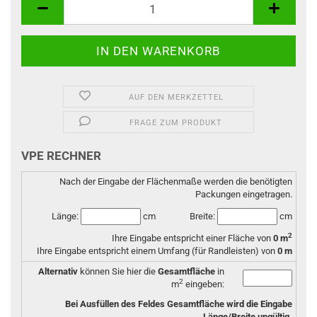
AUF DEN MERKZETTEL
FRAGE ZUM PRODUKT
VPE RECHNER
Nach der Eingabe der Flächenmaße werden die benötigten
Packungen eingetragen.
Länge:
cm
Breite:
cm
2
Ihre Eingabe entspricht einer Fläche von
0
m
Ihre Eingabe entspricht einem Umfang (für Randleisten) von
0
m
Alternativ
können Sie hier die
Gesamtfläche
in
2
m
eingeben:
Bei Ausfüllen des Feldes Gesamtfläche wird die Eingabe
Länge/Breite ungültig.