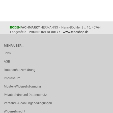
BODEN
FACHMARKT
HERMANNS - Hans-Böckler Str. 16, 40764
Langenfeld -
PHONE: 02173-80177 -
www.teboshop.de
MEHR ÜBER...
Jobs
AGB
Datenschutzerklärung
Impressum
Muster-Widerrufsformular
Privatsphäre und Datenschutz
Versand- & Zahlungsbedingungen
Widerrufsrecht