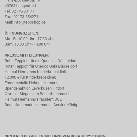
Hans-Böckler-Str. 16
40764 Langenfeld
Tel. 02173-80177
Fax.: 02173-854271
Mail:
info@teboshop.de
ÖFFNUNGSZEITEN:
Mo - Fr. 10.00 Uhr - 17.30 Uhr
Sam. 10.00 Uhr - 14.00 Uhr
PRESSE MITTEILUNGEN:
Roter Teppich für die Queen in Düsseldorf
Roter Teppich für Unesco Gala Düsseldorf
Helmut Hermanns Kinderkrebsklinik
12.000 € für Kinderkrebsklinik
Ehrenmedaile Helmut Hermanns
Spendenaktion Leverkusen Hitdorf
Olympia Siegerin im Bodenfachmarkt
Helmut Hermanns Präsident SGL
Bodenfachmarkt Hermanns Service König
SICHERES BEZAHLEN MIT UNSEREN BEZAHLSYSTEMEN