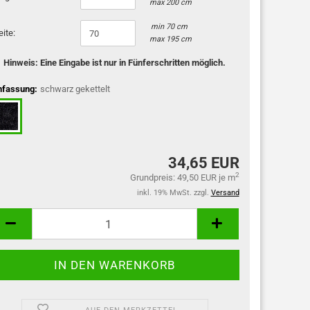
max 200 cm
min 70 cm
eite:
max 195 cm
Hinweis: Eine Eingabe ist nur in Fünferschritten möglich.
nfassung:
schwarz gekettelt
34,65 EUR
2
Grundpreis: 49,50 EUR je m
inkl. 19% MwSt. zzgl.
Versand