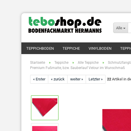
Alle
TEPPICHBODEN
TEPPICHE
VINYLBODEN
TEPPI
»
»
»
Startseite
Teppiche
Alle Teppiche
Schmutzfanglä
Premium Fußmatte, bzw. Sauberlauf Velour im Wunschmaß
« Erster
« zurück
weiter »
Letzter »
22
Artikel in d