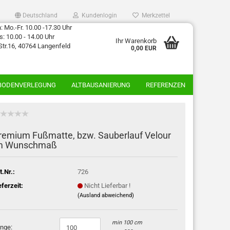
Deutschland
Kundenlogin
Merkzettel
 Mo.-Fr. 10.00 -17.30 Uhr
: 10.00 - 14.00 Uhr
Ihr Warenkorb
Str.16, 40764 Langenfeld
0,00 EUR
BODENVERLEGUNG
ALTBAUSANIERUNG
REFERENZEN
remium Fußmatte, bzw. Sauberlauf Velour
m Wunschmaß
t.Nr.:
726
eferzeit:
Nicht Lieferbar !
(Ausland abweichend)
min 100 cm
nge: