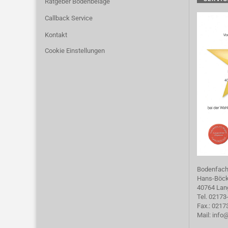
Ratgeber Bodenbeläge
Callback Service
Kontakt
Cookie Einstellungen
Bodenfac
Hans-Böckl
40764 Lan
Tel. 02173
Fax.: 021
Mail:
info