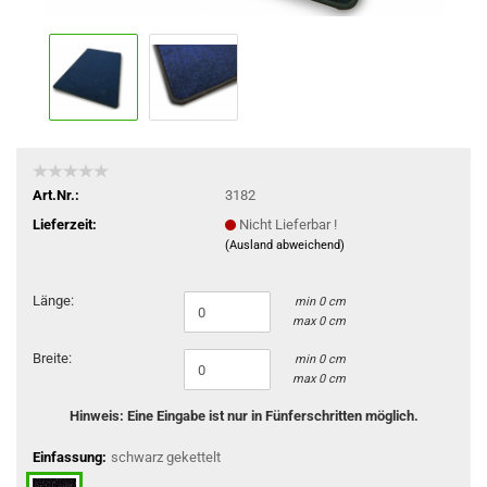
Art.Nr.:
3182
Lieferzeit:
Nicht Lieferbar !
(Ausland abweichend)
Länge:
min 0 cm
max 0 cm
Breite:
min 0 cm
max 0 cm
Hinweis: Eine Eingabe ist nur in Fünferschritten möglich.
Einfassung:
schwarz gekettelt