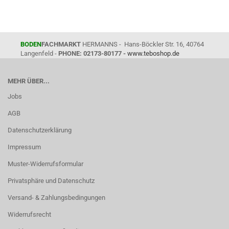
BODEN
FACHMARKT
HERMANNS - Hans-Böckler Str. 16, 40764
Langenfeld -
PHONE: 02173-80177 -
www.teboshop.de
MEHR ÜBER...
Jobs
AGB
Datenschutzerklärung
Impressum
Muster-Widerrufsformular
Privatsphäre und Datenschutz
Versand- & Zahlungsbedingungen
Widerrufsrecht