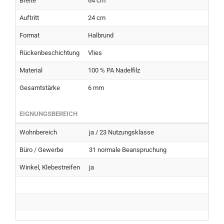
Breite
64 cm
Auftritt
24 cm
Format
Halbrund
Rückenbeschichtung
Vlies
Material
100 % PA Nadelfilz
Gesamtstärke
6 mm
EIGNUNGSBEREICH
Wohnbereich
ja / 23 Nutzungsklasse
Büro / Gewerbe
31 normale Beanspruchung
Winkel, Klebestreifen
ja