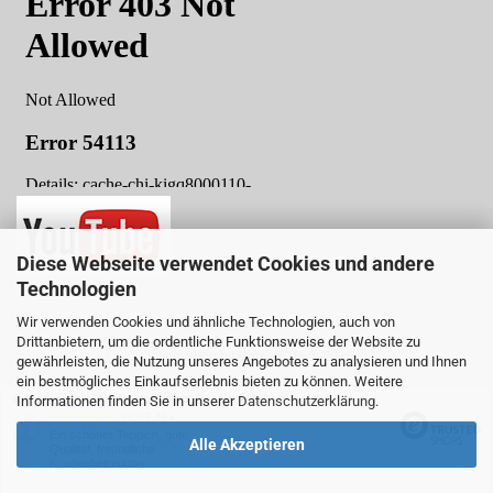
Diese Webseite verwendet Cookies und andere
Technologien
Wir verwenden Cookies und ähnliche Technologien, auch von
Drittanbietern, um die ordentliche Funktionsweise der Website zu
Online-Shop
by Gambio.de © 2025
gewährleisten, die Nutzung unseres Angebotes zu analysieren und Ihnen
ein bestmögliches Einkaufserlebnis bieten zu können. Weitere
Ausgewählte Top-Bewertungen für www.teboshop.de
Informationen finden Sie in unserer
Datenschutzerklärung
.
26.07.26
▼
Ein schöner Teppich, gute
Alle Akzeptieren
Qualität, freundliche
Kundenbetreuung