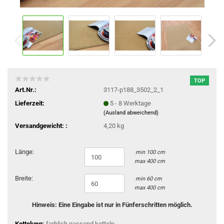
TOP
Art.Nr.:
3117-p188_3502_2_1
Lieferzeit:
5 - 8 Werktage
(Ausland abweichend)
Versandgewicht: :
4,20 kg
Länge:
min 100 cm
max 400 cm
Breite:
min 60 cm
max 400 cm
Hinweis: Eine Eingabe ist nur in Fünferschritten möglich.
Kettelung:
farblich passend ketteln