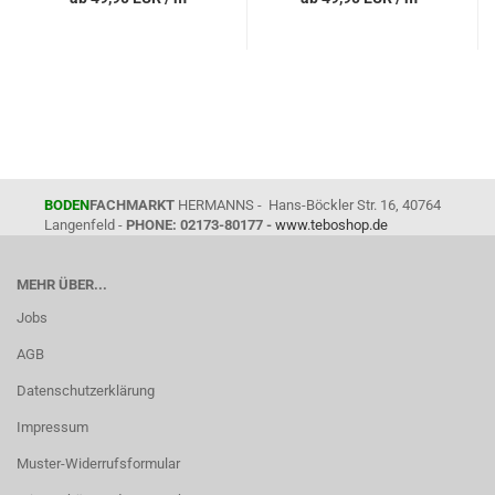
BODEN
FACHMARKT
HERMANNS - Hans-Böckler Str. 16, 40764
Langenfeld -
PHONE: 02173-80177 -
www.teboshop.de
MEHR ÜBER...
Jobs
AGB
Datenschutzerklärung
Impressum
Muster-Widerrufsformular