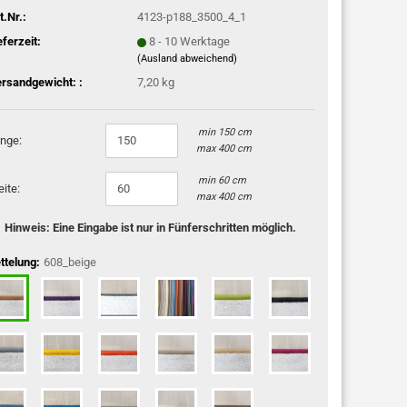
t.Nr.:
4123-p188_3500_4_1
eferzeit:
8 - 10 Werktage
(Ausland abweichend)
rsandgewicht: :
7,20 kg
min 150 cm
nge:
max 400 cm
min 60 cm
eite:
max 400 cm
Hinweis: Eine Eingabe ist nur in Fünferschritten möglich.
ttelung:
608_beige