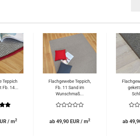
 Teppich
Flachgewebe Teppich,
Flachgew
t Fb. 14...
Fb. 11 Sand im
gekett
Wunschmaß...
Sch
2
2
EUR / m
ab 49,90 EUR / m
ab 49,9