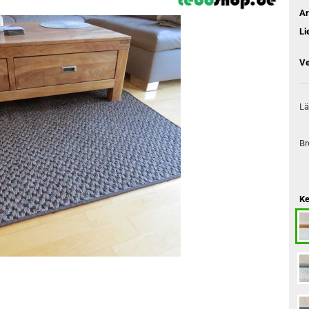
Ar
Li
Ve
Lä
Br
Ke