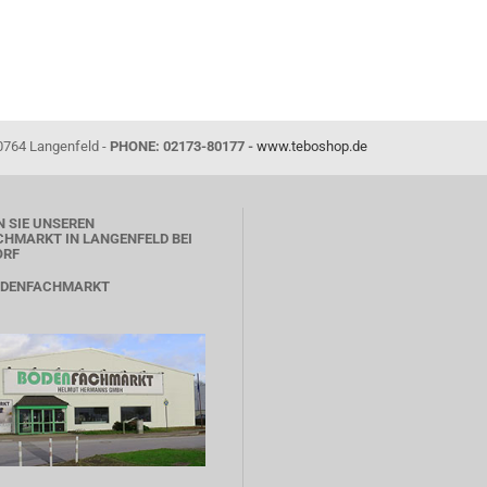
0764 Langenfeld -
PHONE: 02173-80177 -
www.teboshop.de
 SIE UNSEREN
HMARKT IN LANGENFELD BEI
ORF
ODENFACHMARKT