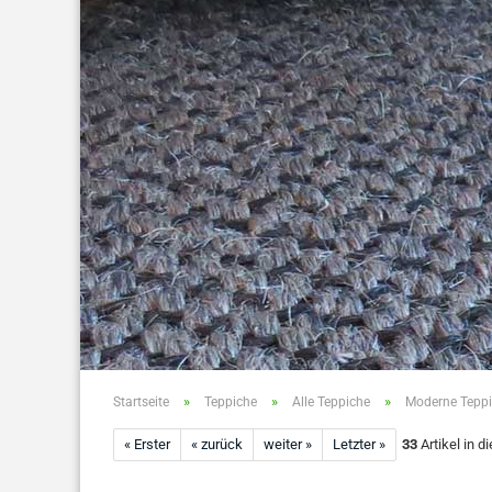
»
»
»
Startseite
Teppiche
Alle Teppiche
Moderne Teppi
« Erster
« zurück
weiter »
Letzter »
33
Artikel in d