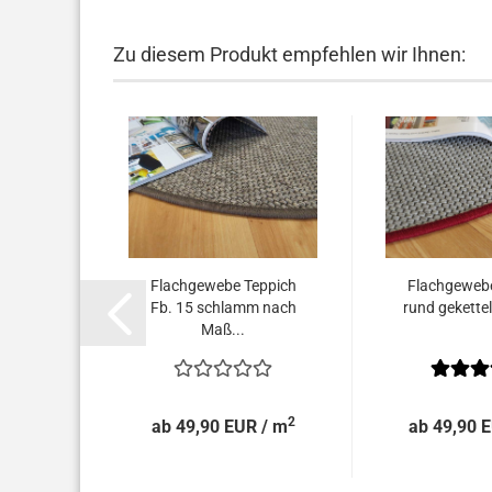
Zu diesem Produkt empfehlen wir Ihnen:
thrazit
Flachgewebe Teppich
Flachgewebe
maß...
Fb. 15 schlamm nach
rund gekettel
Maß...
2
2
 / m
ab 49,90 EUR / m
ab 49,90 