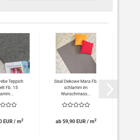
ebe Teppich
Sisal Dekowe Mara Fb.
Sisal 
elt Fb. 15
schlamm im
rund 
lamm...
Wunschmass...
2
2
0 EUR / m
ab 59,90 EUR / m
ab 6