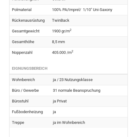
Polmaterial
100% PA/Imprel/ 1/10" Uni-Saxony
Rückenausrüstung
TwinBack
2
Gesamtgewicht
1900 gr/m
Gesamthöhe
8,5 mm
2
Noppenzahl
405.000 /m
EIGNUNGSBEREICH
Wohnbereich
ja / 23 Nutzungsklasse
Büro / Gewerbe
31 normale Beanspruchung
Bürostuhl
ja Privat
Fußbodenheizung
ja
Treppe
ja im Wohnbereich