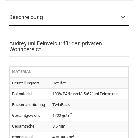
Beschreibung
Audrey uni Feinvelour für den privaten
Wohnbereich
MATERIAL
Herstellungsart
Getufet
Polmaterial
100% PA/Imprel/ 5/62" uni Feinvelour
Rückenausrüstung
TwinBack
2
Gesamtgewicht
1700 gr/m
Gesamthöhe
8,5 mm
2
Noppenzahl
405.000 /m