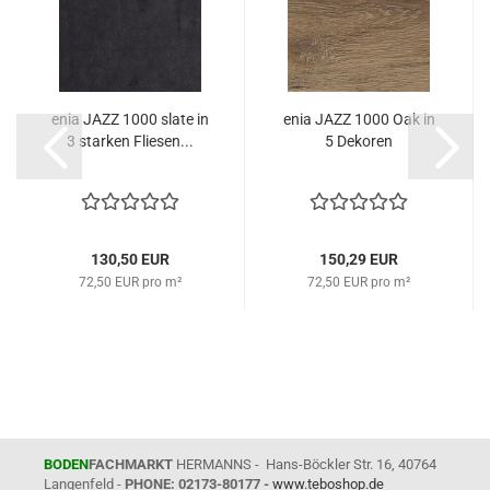
enia JAZZ 1000 slate in
enia JAZZ 1000 Oak in
3 starken Fliesen...
5 Dekoren
130,50 EUR
150,29 EUR
72,50 EUR pro m²
72,50 EUR pro m²
BODEN
FACHMARKT
HERMANNS - Hans-Böckler Str. 16, 40764
Langenfeld -
PHONE: 02173-80177 -
www.teboshop.de