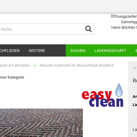
Öffnungszeiten:
Samstags
Suche...
Hans-Böckler-
CHFLIESEN
WEITERE
SUCHEN
LADENGESCHÄFT
»
ufer & Fußmatten
Robusta Fußmatte im Wunschmaß erhältlich
ieser Kategorie
R
Ar
Li
Lä