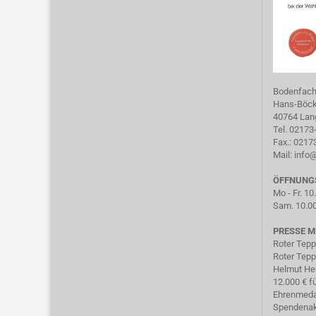
Bodenfac
Hans-Böckl
40764 Lan
Tel. 02173
Fax.: 021
Mail:
info
ÖFFNUNG
Mo - Fr. 10
Sam. 10.00
PRESSE M
Roter Tepp
Roter Tepp
Helmut He
12.000 € f
Ehrenmeda
Spendenak