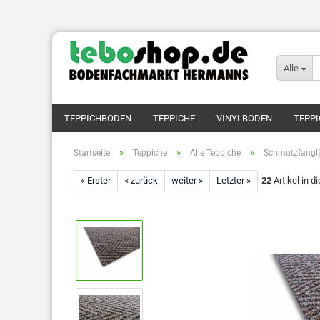
Alle
TEPPICHBODEN
TEPPICHE
VINYLBODEN
TEPPI
»
»
»
Startseite
Teppiche
Alle Teppiche
Schmutzfanglä
« Erster
« zurück
weiter »
Letzter »
22
Artikel in d