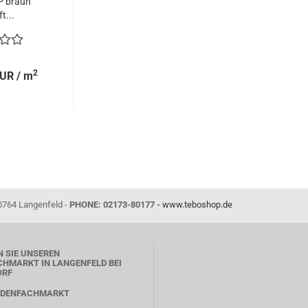
P braun
t...
2
EUR / m
0764 Langenfeld -
PHONE: 02173-80177 -
www.teboshop.de
 SIE UNSEREN
HMARKT IN LANGENFELD BEI
ORF
ODENFACHMARKT