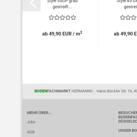
Style 55GP grau
Style 85 G
gestreift...
gestreif
2
ab 49,90 EUR / m
ab 49,90 
BODEN
FACHMARKT
HERMANNS - Hans-Böckler Str. 16, 4
MEHR ÜBER...
BESUCHEN
BODENFAC
DÜSSELD
Jobs
UNSER B
AGB