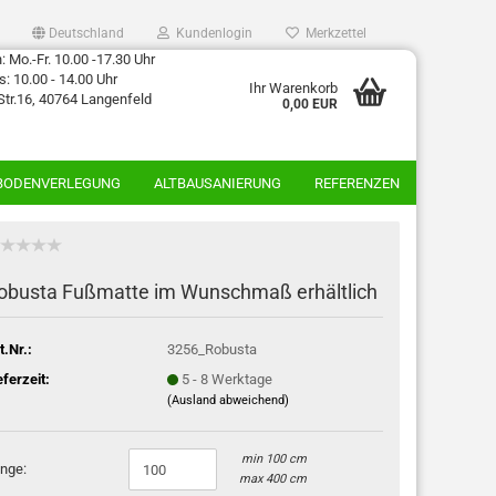
Deutschland
Kundenlogin
Merkzettel
 Mo.-Fr. 10.00 -17.30 Uhr
: 10.00 - 14.00 Uhr
Ihr Warenkorb
Str.16, 40764 Langenfeld
0,00 EUR
BODENVERLEGUNG
ALTBAUSANIERUNG
REFERENZEN
obusta Fußmatte im Wunschmaß erhältlich
t.Nr.:
3256_Robusta
eferzeit:
5 - 8 Werktage
(Ausland abweichend)
min 100 cm
nge:
max 400 cm