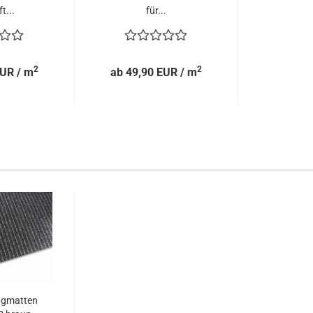
t...
für...
2
2
EUR / m
ab 49,90 EUR / m
ngmatten