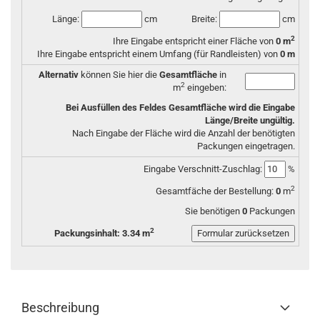
Länge:
cm
Breite:
cm
2
Ihre Eingabe entspricht einer Fläche von
0
m
Ihre Eingabe entspricht einem Umfang (für Randleisten) von
0
m
Alternativ
können Sie hier die
Gesamtfläche
in
2
m
eingeben:
Bei Ausfüllen des Feldes Gesamtfläche wird die Eingabe
Länge/Breite ungültig.
Nach Eingabe der Fläche wird die Anzahl der benötigten
Packungen eingetragen.
Eingabe Verschnitt-Zuschlag:
%
2
Gesamtfäche der Bestellung:
0
m
Sie benötigen
0
Packungen
2
Packungsinhalt: 3.34 m
Beschreibung