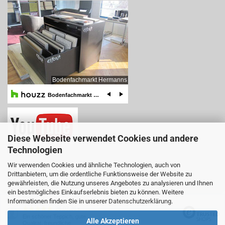
Diese Webseite verwendet Cookies und andere
Technologien
Wir verwenden Cookies und ähnliche Technologien, auch von
Drittanbietern, um die ordentliche Funktionsweise der Website zu
Online-Shop
by Gambio.de © 2025
gewährleisten, die Nutzung unseres Angebotes zu analysieren und Ihnen
ein bestmögliches Einkaufserlebnis bieten zu können. Weitere
Ausgewählte Top-Bewertungen für www.teboshop.de
Informationen finden Sie in unserer
Datenschutzerklärung
.
26.07.26
▼
Ein schöner Teppich, gute
Alle Akzeptieren
Qualität, freundliche