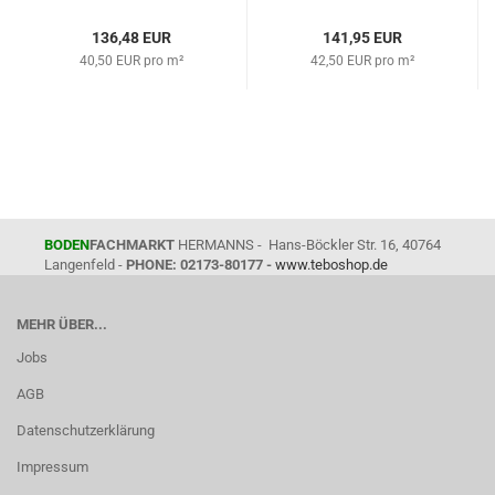
136,48 EUR
141,95 EUR
40,50 EUR pro m²
42,50 EUR pro m²
BODEN
FACHMARKT
HERMANNS - Hans-Böckler Str. 16, 40764
Langenfeld -
PHONE: 02173-80177 -
www.teboshop.de
MEHR ÜBER...
Jobs
AGB
Datenschutzerklärung
Impressum