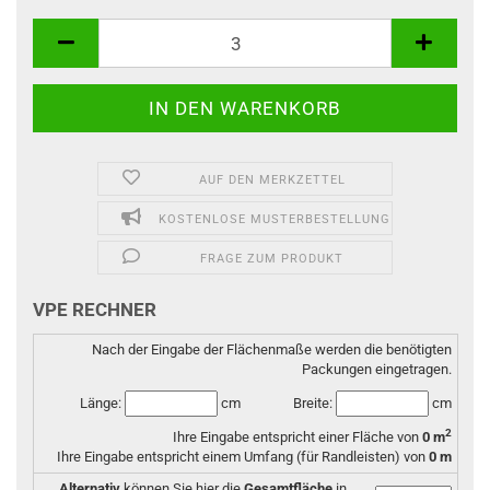
AUF DEN MERKZETTEL
KOSTENLOSE MUSTERBESTELLUNG
FRAGE ZUM PRODUKT
VPE RECHNER
Nach der Eingabe der Flächenmaße werden die benötigten
Packungen eingetragen.
Länge:
cm
Breite:
cm
2
Ihre Eingabe entspricht einer Fläche von
0
m
Ihre Eingabe entspricht einem Umfang (für Randleisten) von
0
m
Alternativ
können Sie hier die
Gesamtfläche
in