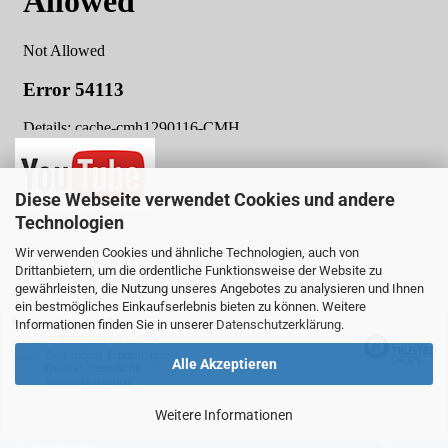
Diese Webseite verwendet Cookies und andere
Technologien
Wir verwenden Cookies und ähnliche Technologien, auch von
Drittanbietern, um die ordentliche Funktionsweise der Website zu
Online-Shop
by Gambio.de © 2025
gewährleisten, die Nutzung unseres Angebotes zu analysieren und Ihnen
ein bestmögliches Einkaufserlebnis bieten zu können. Weitere
Ausgewählte Top-Bewertungen für www.teboshop.de
Informationen finden Sie in unserer
Datenschutzerklärung
.
26.07.26
▼
Ein schöner Teppich, gute
Alle Akzeptieren
Qualität, freundliche
Kundenbetreuung
Weitere Informationen
57 Bewertungen