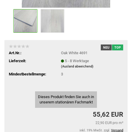
NEU
TOP
Art.Nr.:
Oak White 4691
Lieferzeit:
5 - 8 Werktage
(Ausland abweichend)
Mindestbestellmenge:
3
Dieses Produkt finden Sie auch in
unserem stationären Fachmarkt
55,62 EUR
22,90 EUR pro m²
inkl. 19% MwSt. zzgl.
Versand