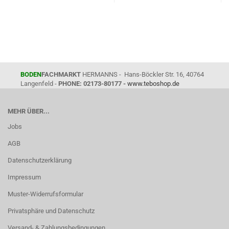
BODEN
FACHMARKT
HERMANNS - Hans-Böckler Str. 16, 40764
Langenfeld -
PHONE: 02173-80177 -
www.teboshop.de
MEHR ÜBER...
Jobs
AGB
Datenschutzerklärung
Impressum
Muster-Widerrufsformular
Privatsphäre und Datenschutz
Versand- & Zahlungsbedingungen