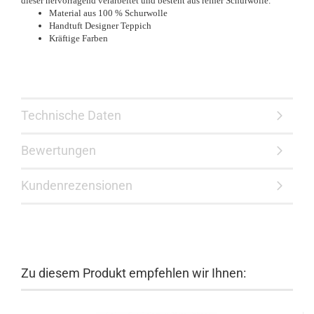
dieser hervorragend verarbeitet und besteht aus reiner Schurwolle.
Material aus 100 % Schurwolle
Handtuft Designer Teppich
Kräftige Farben
Technische Daten
Bewertungen
Kundenrezensionen
Zu diesem Produkt empfehlen wir Ihnen: