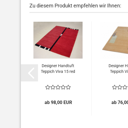
Zu diesem Produkt empfehlen wir Ihnen:
tuft
Designer Handtuft
Designer H
 07
Teppich Viva 15 red
Teppich V
...
UR
ab 98,00 EUR
ab 76,0