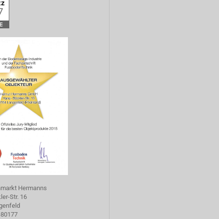
hmarkt Hermanns
er-Str. 16
genfeld
-80177