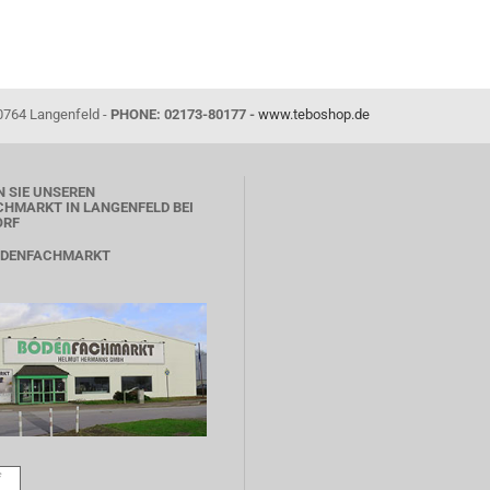
0764 Langenfeld -
PHONE: 02173-80177 -
www.teboshop.de
 SIE UNSEREN
HMARKT IN LANGENFELD BEI
ORF
ODENFACHMARKT