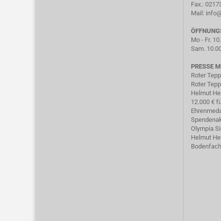
Fax.: 021
Mail:
info
ÖFFNUNG
Mo - Fr. 10
Sam. 10.00
PRESSE M
Roter Tepp
Roter Tepp
Helmut He
12.000 € f
Ehrenmeda
Spendenak
Olympia S
Helmut He
Bodenfach