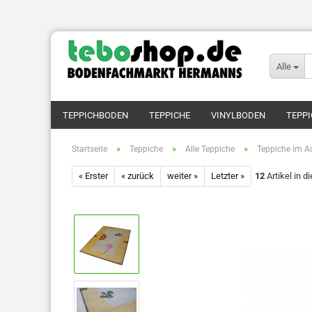
Alle
TEPPICHBODEN
TEPPICHE
VINYLBODEN
TEPPI
»
»
»
Startseite
Teppiche
Alle Teppiche
Teppiche im A
« Erster
« zurück
weiter »
Letzter »
12
Artikel in d