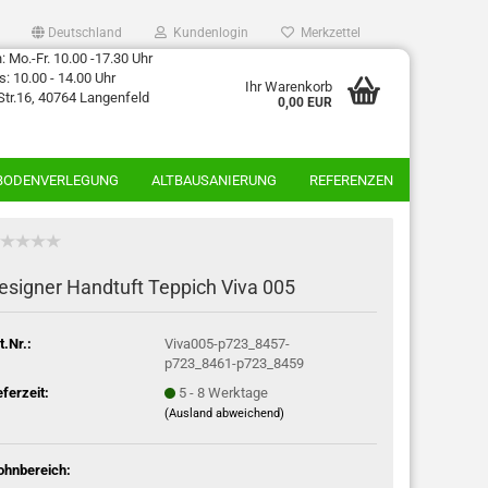
Deutschland
Kundenlogin
Merkzettel
 Mo.-Fr. 10.00 -17.30 Uhr
: 10.00 - 14.00 Uhr
Ihr Warenkorb
Str.16, 40764 Langenfeld
0,00 EUR
BODENVERLEGUNG
ALTBAUSANIERUNG
REFERENZEN
esigner Handtuft Teppich Viva 005
t.Nr.:
Viva005-p723_8457-
p723_8461-p723_8459
eferzeit:
5 - 8 Werktage
(Ausland abweichend)
hnbereich: