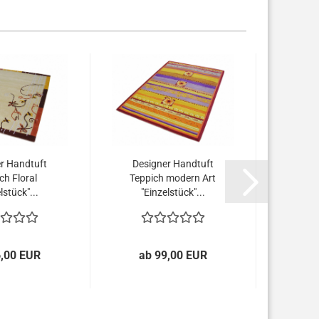
r Handtuft
Designer Handtuft
Desi
ch Floral
Teppich modern Art
Tep
lstück"...
"Einzelstück"...
"E
6,00 EUR
ab 99,00 EUR
1