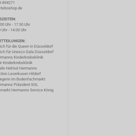
73-854271
@teboshop.de
SZEITEN:
.00 Uhr - 17.30 Uhr
 Uhr - 14.00 Uhr
ITTEILUNGEN:
ich für die Queen in Düsseldorf
ich für Unesco Gala Düsseldorf
rmanns Kinderkrebsklinik
ür Kinderkrebsklinik
ile Helmut Hermanns
tion Leverkusen Hitdorf
iegerin im Bodenfachmarkt
rmanns Präsident SGL
markt Hermanns Service König