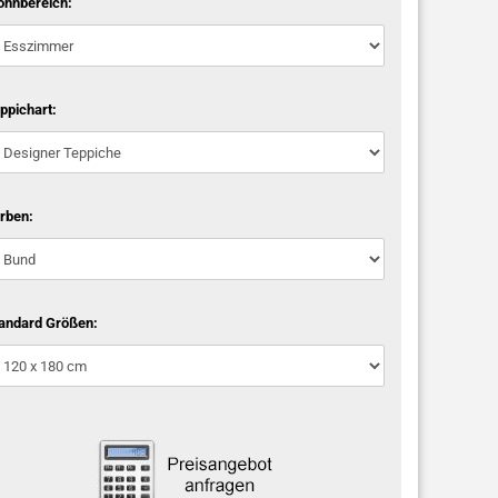
hnbereich:
ppichart:
rben:
andard Größen: