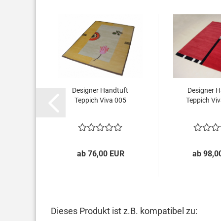
tuft
Designer Handtuft
Designer H
 07
Teppich Viva 005
Teppich Viv
...
UR
ab 76,00 EUR
ab 98,0
Dieses Produkt ist z.B. kompatibel zu: