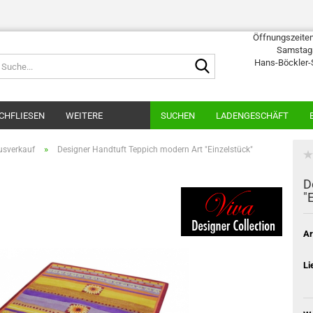
Öffnungszeiten:
Samstags
Suche...
Hans-Böckler-
CHFLIESEN
WEITERE
SUCHEN
LADENGESCHÄFT
»
usverkauf
Designer Handtuft Teppich modern Art "Einzelstück"
D
"
Ar
Li