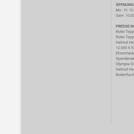
ÖFFNUNG
Mo - Fr. 10
Sam. 10.00
PRESSE M
Roter Tepp
Roter Tepp
Helmut He
12.000 € f
Ehrenmeda
Spendenak
Olympia S
Helmut He
Bodenfach