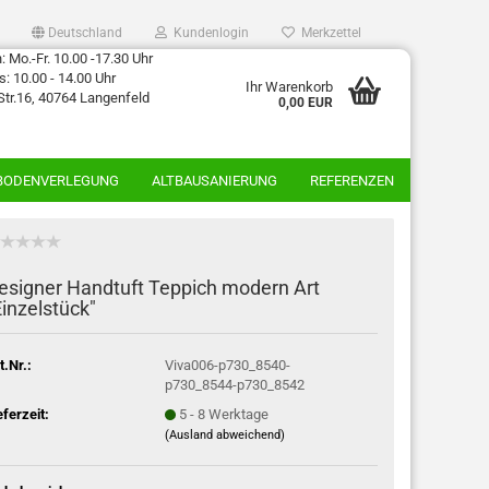
Deutschland
Kundenlogin
Merkzettel
 Mo.-Fr. 10.00 -17.30 Uhr
: 10.00 - 14.00 Uhr
Ihr Warenkorb
Str.16, 40764 Langenfeld
0,00 EUR
BODENVERLEGUNG
ALTBAUSANIERUNG
REFERENZEN
esigner Handtuft Teppich modern Art
Einzelstück"
t.Nr.:
Viva006-p730_8540-
p730_8544-p730_8542
eferzeit:
5 - 8 Werktage
(Ausland abweichend)