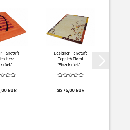
r Handtuft
Designer Handtuft
Desi
ich Herz
Teppich Floral
Tep
lstück"...
"Einzelstück"...
"E
6,00 EUR
ab 76,00 EUR
1