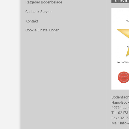
Ratgeber Bodenbeläge
Callback Service
Kontakt
Cookie Einstellungen
Bodenfac
Hans-Böckl
40764 Lan
Tel. 02173
Fax.: 021
Mail:
info