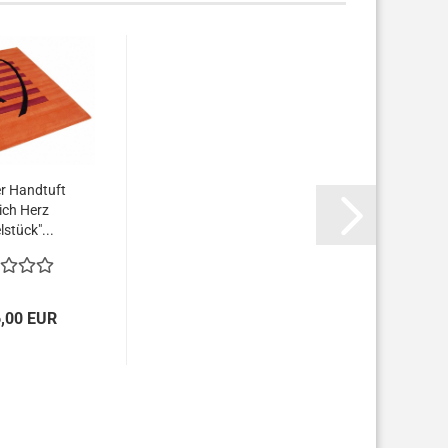
r Handtuft
ich Herz
lstück"...
6,00 EUR