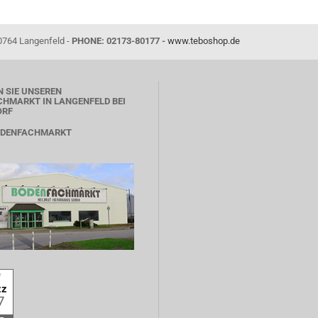
0764 Langenfeld -
PHONE: 02173-80177 -
www.teboshop.de
 SIE UNSEREN
HMARKT IN LANGENFELD BEI
ORF
ODENFACHMARKT