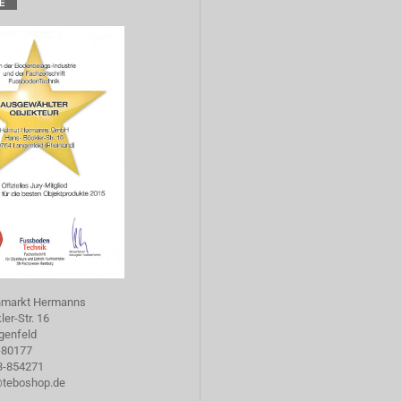
hmarkt Hermanns
er-Str. 16
genfeld
-80177
73-854271
@teboshop.de