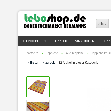
Alle
TEPPICHBODEN
TEPPICHE
VINYLBODEN
TEPPI
»
»
»
Startseite
Teppiche
Alle Teppiche
Teppiche im A
« Erster
« zurück
12
Artikel in dieser Kategorie